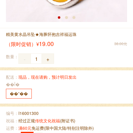
精美黄水晶吊坠★海豚怀抱吉祥福运珠
19.00
（限时促销）¥
38.00元
数量：
-
+
配送：
现品，现在请购，预计明日发出
��أ�
��ˮ��
编号：
I16001300
祝福：
经过正规
传统文化祝福
(附证书)
运费：
满60元
免运费(限中国大陆/特别注明除外)