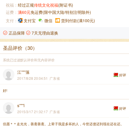
祝福：
经过正规
传统文化祝福
(附证书)
运费：
满60元
免运费(限中国大陆/特别注明除外)
支付：
支付宝
微信
货到付款(满100元)
正品保障
7天无理由退换
圣品评价（30）
系统已过滤默认评价和无内容评价
江***落
好评
2017/8/28 20:04:51 广东省
好!
s***l
好评
2015/3/17 21:32:17 广东省
但愿＊＊走光光，善斋善斋。上辈子我是多坏的人，今世还债还到现在还在还。