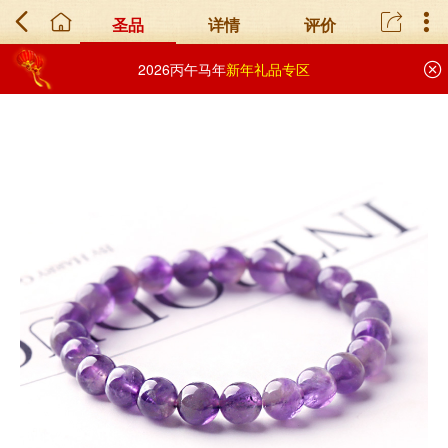
圣品
详情
评价
2026丙午马年
新年礼品专区