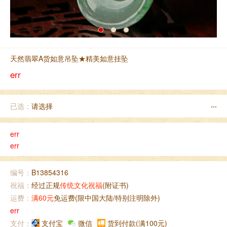
天然翡翠A货如意吊坠★精美如意挂坠
err
已选：
请选择
···
err
err
编号：
B13854316
祝福：
经过正规
传统文化祝福
(附证书)
运费：
满60元
免运费(限中国大陆/特别注明除外)
err
支付：
支付宝
微信
货到付款(满100元)