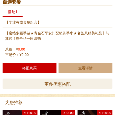
自选套餐
搭配1
【学业有成套餐组合】
【蜜蜡多圈手链★青金石平安扣配银饰手串★名族风精美礼品】与
其它
-1
尊圣品一同请购
总价：¥
0.00
市场价：¥
0.00
搭配购买
查看详情
更多优惠搭配
为您推荐
￥118.00
￥88.00
￥118.00