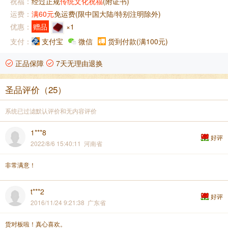
祝福：
经过正规
传统文化祝福
(附证书)
运费：
满60元
免运费(限中国大陆/特别注明除外)
优惠：
赠品
×1
支付：
支付宝
微信
货到付款(满100元)
正品保障
7天无理由退换
圣品评价（25）
系统已过滤默认评价和无内容评价
1***8
好评
2022/8/6 15:40:11 河南省
非常满意！
t***2
好评
2016/11/24 9:21:38 广东省
货对板啦！真心喜欢。