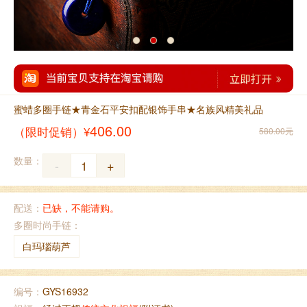
蜜蜡多圈手链★青金石平安扣配银饰手串★名族风精美礼品
406.00
（限时促销）¥
580.00元
数量：
-
+
配送：
已缺，不能请购。
多圈时尚手链：
白玛瑙葫芦
编号：
GYS16932