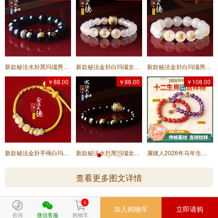
新款秘法水卦黑玛瑙男款手链★水运天和手串14mm手链★五行喜水专用吉祥物
新款秘法金卦白玛瑙女款手链★金运天德手串8mm手链★五行喜金专用吉祥物
新款秘法金卦白玛瑙男款手链★金运天德手串14mm手链★五行喜金专用吉祥物
￥88.00
￥88.00
￥108.00
新款秘法金卦手绳白玛瑙隔珠手链★金运天德手绳主珠10mm★五行喜金专用吉祥物
新款秘法水卦黑玛瑙女款手链★水运天和手串8mm手链★五行喜水专用吉祥物
属猪人2026年马年生肖吉祥物手链女款★灵宝福运阵★红玛瑙紫水晶朱砂沉香多款本命年
查看更多图文详情
0
加入购物车
立即请购
咨询
微信客服
购物车