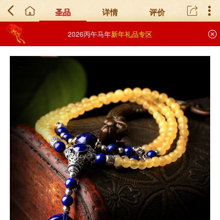
圣品
详情
评价
2026丙午马年
新年礼品专区