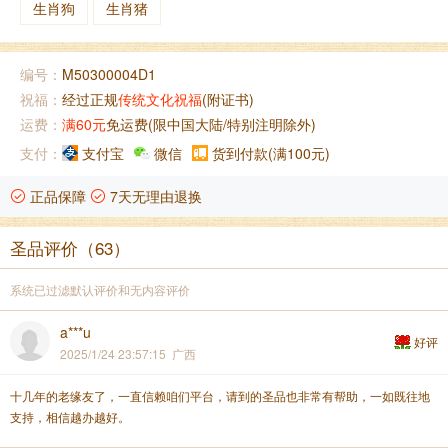
生肖狗
生肖猪
编号：
M50300004D1
祝福：
经过正规
传统文化祝福
(附证书)
运费：
满60元
免运费(限中国大陆/特别注明除外)
支付：
支付宝
微信
货到付款(满100元)
正品保障
7天无理由退换
圣品评价（63）
系统已过滤默认评价和无内容评价
a***u
好评
2025/1/24 23:57:15 广西
十几年的老缘友了，一直信赖咱们平台，请到的圣品也非常有帮助，一如既往地
支持，相信越办越好。