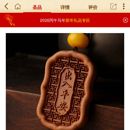
圣品
详情
评价
2026丙午马年
新年礼品专区