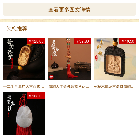
查看更多图文详情
为您推荐
￥128.00
￥39.80
￥19.50
十二生肖属蛇人本命佛普贤菩萨黄杨木汽车挂饰宅挂★百解宝运葫芦车挂
属蛇人本命佛普贤菩萨枣木葫芦汽车挂件★十二生肖本命佛汽车内饰品后视镜菩萨挂件
黄杨木属龙本命佛属蛇本命佛普贤菩萨钥匙扣汽车钥匙挂件
￥128.00