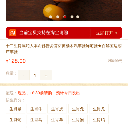
十二生肖属蛇人本命佛普贤菩萨黄杨木汽车挂饰宅挂★百解宝运葫
芦车挂
128.00
¥
256.00元
数量：
-
+
配送：
现品，16:30前请购，预计今日发出
按生肖分：
生肖鼠
生肖牛
生肖虎
生肖兔
生肖龙
生肖蛇
生肖马
生肖羊
生肖猴
生肖鸡