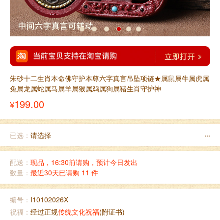
朱砂十二生肖本命佛守护本尊六字真言吊坠项链★属鼠属牛属虎属
兔属龙属蛇属马属羊属猴属鸡属狗属猪生肖守护神
199.00
¥
已选：
请选择
···
配送：
现品，16:30前请购，预计今日发出
数量：
最近30天已请购 11 件
编号：
I10102026X
祝福：
经过正规
传统文化祝福
(附证书)