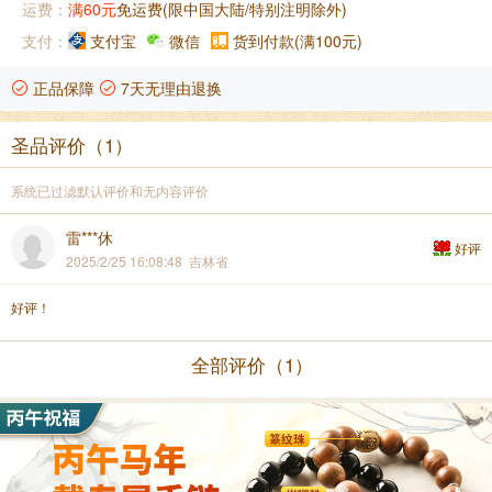
运费：
满60元
免运费(限中国大陆/特别注明除外)
支付：
支付宝
微信
货到付款(满100元)
正品保障
7天无理由退换
圣品评价（1）
系统已过滤默认评价和无内容评价
雷***休
好评
2025/2/25 16:08:48 吉林省
好评！
全部评价（1）