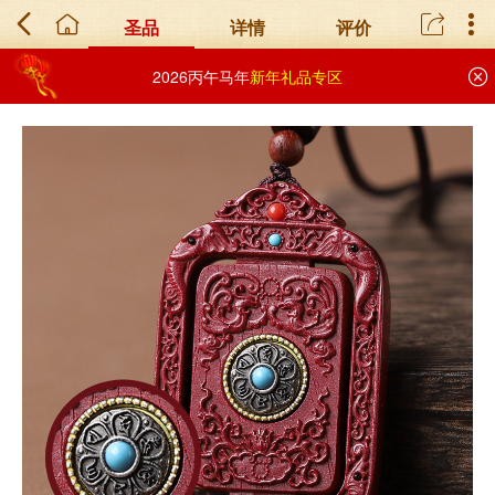
圣品
详情
评价
2026丙午马年
新年礼品专区